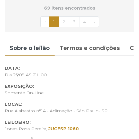
69 itens encontrados
‹
1
2
3
4
›
Sobre o leilão
Termos e condições
Co
DATA:
Dia 25/09 ÀS 21H00
EXPOSIÇÃO:
Somente On-Line.
LOCAL:
Rua Alabastro n514 - Aclimação - São Paulo- SP
LEILOEIRO:
Jonas Rosa Pereira,
JUCESP 1060