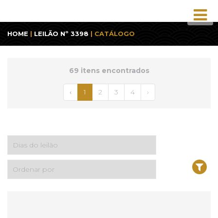
HOME
|
LEILÃO Nº 3398
| CATÁLOGO
69 itens encontrados
‹
1
2
3
4
›