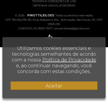
TERMOS E CONDIÇÕES DE USO
OBTENHA UMA PLATAFORMA
© 2026 -
PINOTTILEILOES
. Todos os direitos reservados.
CPF 315.416.278-06 | Rua Alabastro, 514, , Aclimação, São Paulo, SP, CEP
01531-010
CONTATO:
(11) 99131-7677
|
pinottileiloes@gmail.com
Utilizamos cookies essenciais e
tecnologias semelhantes de acordo
com a nossa
Política de Privacidade
e, ao continuar navegando, você
concorda com estas condições.
Aceitar