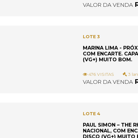
R
VALOR DA VENDA
LOTE 3
MARINA LIMA - PRÓX
COM ENCARTE. CAPA
(VG+) MUITO BOM.
476 VISITAS
3 lan
R
VALOR DA VENDA
LOTE 4
PAUL SIMON – THE R
NACIONAL, COM ENCA
DISCO (VG+) MUITO