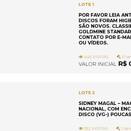
LOTE 1
POR FAVOR LEIA AN
DISCOS FORAM HIGI
SÃO NOVOS. CLASS
GOLDMINE STANDAR
CONTATO POR E-MAI
OU VÍDEOS.
445 VISITAS
0 la
R$ 
VALOR INICIAL
LOTE 2
SIDNEY MAGAL – MAG
NACIONAL, COM ENCA
DISCO (VG-) POUCA
532 VISITAS
1 lan