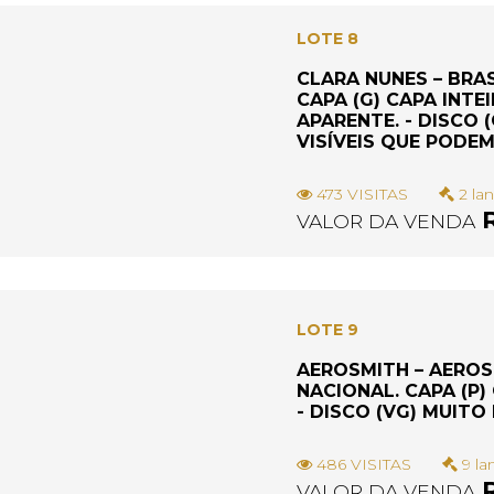
LOTE 8
CLARA NUNES – BRAS
CAPA (G) CAPA INTE
APARENTE. - DISCO
VISÍVEIS QUE PODE
473 VISITAS
2 lan
R
VALOR DA VENDA
LOTE 9
AEROSMITH – AEROSM
NACIONAL. CAPA (P
- DISCO (VG) MUITO
486 VISITAS
9 la
R
VALOR DA VENDA