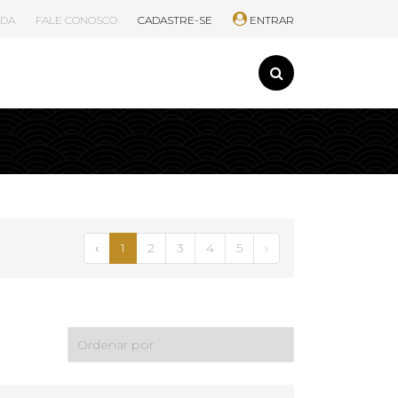
UDA
FALE CONOSCO
CADASTRE-SE
ENTRAR
‹
1
2
3
4
5
›