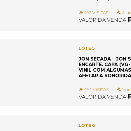
492 VISITAS
4 la
R
VALOR DA VENDA
LOTE 5
JON SECADA – JON S
ENCARTE. CAPA (VG-
VINIL COM ALGUMAS
AFETAR A SONORIDA
494 VISITAS
1 la
R
VALOR DA VENDA
LOTE 6