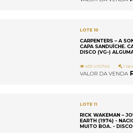
LOTE 10
CARPENTERS – A SON
CAPA SANDUÍCHE. CA
DISCO (VG-) ALGUM
453 VISITAS
1 lan
R
VALOR DA VENDA
LOTE 11
RICK WAKEMAN – JO
EARTH (1974) - NAC
MUITO BOA. - DISCO