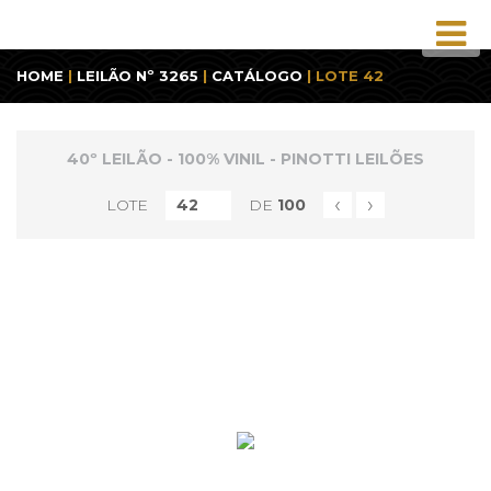
HOME
|
LEILÃO Nº 3265
|
CATÁLOGO
| LOTE 42
40º LEILÃO - 100% VINIL - PINOTTI LEILÕES
‹
›
LOTE
DE
100