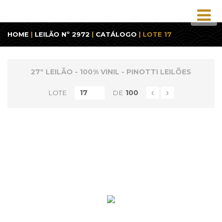
HOME
|
LEILÃO Nº 2972
|
CATÁLOGO
| LOTE 17
27º LEILÃO - 100% VINIL - PINOTTI LEILÕES
‹
›
LOTE
DE
100