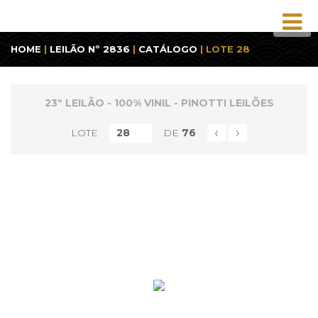
HOME
|
LEILÃO Nº 2836
|
CATÁLOGO
| LOTE 28
23º LEILÃO - 100% VINIL - PINOTTI LEILÕES
‹
›
LOTE
DE
76