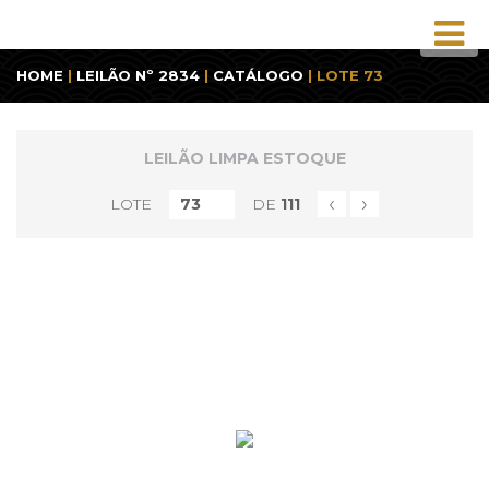
HOME
|
LEILÃO Nº 2834
|
CATÁLOGO
| LOTE 73
LEILÃO LIMPA ESTOQUE
‹
›
LOTE
DE
111