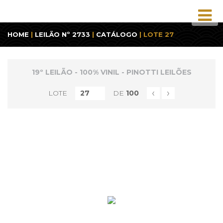
HOME
|
LEILÃO Nº 2733
|
CATÁLOGO
| LOTE 27
19º LEILÃO - 100% VINIL - PINOTTI LEILÕES
‹
›
LOTE
DE
100