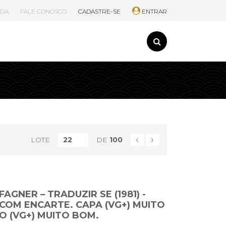
UDA
FALE CONOSCO
CADASTRE-SE
ENTRAR
‹
›
LOTE
DE
100
AGNER – TRADUZIR SE (1981) -
COM ENCARTE. CAPA (VG+) MUITO
CO (VG+) MUITO BOM.