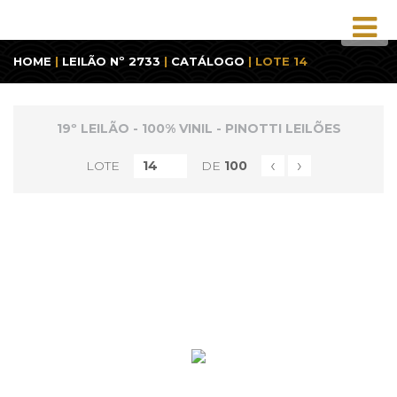
HOME
|
LEILÃO Nº 2733
|
CATÁLOGO
| LOTE 14
19º LEILÃO - 100% VINIL - PINOTTI LEILÕES
‹
›
LOTE
DE
100