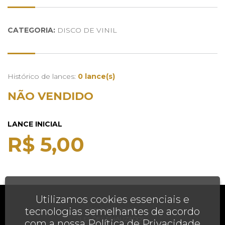
CATEGORIA:
DISCO DE VINIL
Histórico de lances:
0 lance(s)
NÃO VENDIDO
LANCE INICIAL
R$ 5,00
Utilizamos cookies essenciais e
AJUDA
tecnologias semelhantes de acordo
FALE CONOSCO
LEILÕES FINALIZADOS
com a nossa
Política de Privacidade