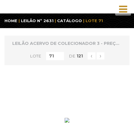
HOME
|
LEILÃO Nº 2631
|
CATÁLOGO
| LOTE 71
LEILÃO ACERVO DE COLECIONADOR 3 - PREÇOS REDUZIDOS
‹
›
LOTE
DE
121