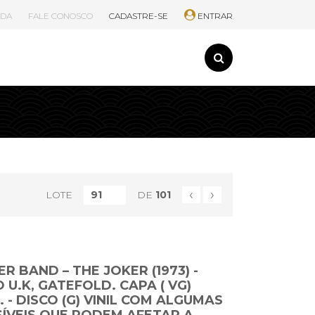
UDA
FALE CONOSCO
CADASTRE-SE
ENTRAR
‹
›
LOTE
DE
101
ER BAND – THE JOKER (1973) -
U.K, GATEFOLD. CAPA ( VG)
 - DISCO (G) VINIL COM ALGUMAS