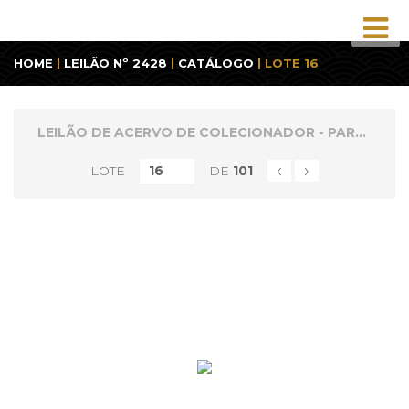
HOME
|
LEILÃO Nº 2428
|
CATÁLOGO
| LOTE 16
LEILÃO DE ACERVO DE COLECIONADOR - PARTE 1
‹
›
LOTE
DE
101