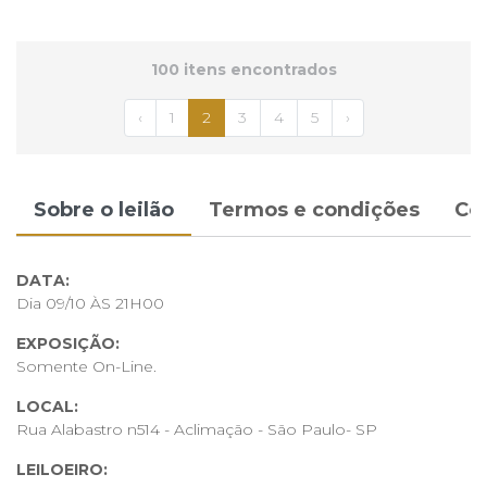
100 itens encontrados
‹
1
2
3
4
5
›
Sobre o leilão
Termos e condições
Co
DATA:
Dia 09/10 ÀS 21H00
EXPOSIÇÃO:
Somente On-Line.
LOCAL:
Rua Alabastro n514 - Aclimação - São Paulo- SP
LEILOEIRO: