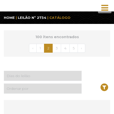
HOME
|
LEILÃO Nº 2734
| CATÁLOGO
100 itens encontrados
‹
1
2
3
4
5
›